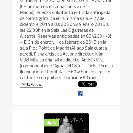
septiembre de 2014 en SALA AZARTE a las 19h
(C/san marcos en zona Chueca de
Madrid). Puedes solicitar tu entrada anticipada
de forma gratuita en la misma sala. – 27 de
diciembre 2014 a las 20’30h y 9 enero 2015 a
las 22’30h en la Sala Las Cigarreras de
Alicante. Reservas anticipadas en 654263170!
– El 31 de enero y 1 de febrero de 2015 en la
sala Plot Point de Madrid (Al lado Sala cuarta
pared). Ficha artística Actor y director: Iván
Vidal Música original en directo: Andrés Villa
(componente de “Agua del Grifo”) Ficha técnica
Iluminación: 1 bombilla de 60w Sonido directo:
cantante con guitarra Duración: 80 min
Follow
0