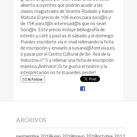
abierto a oyentes que podrán acudir a las
clases magistrales de Vicente Rodado y Karen
Matute.El precio de 10€ euros para soci@s y
de 15€ para l@s interesad@s que no sean
Soci@s. Este precio incluye bibliografía de
interés y café y pastas el sábado y el domingo.
Puedes inscribirte vía e-mail rellenando la ficha
de inscripción y enviarlo a susana@fontviva.es,
o pasar por el Centro Cultural de Ibi- Avd de la
Industria n° 5 y rellenar una ficha de inscripción
impresa.¡Anímate! ¡Si te gusta el teatro y la
interpretación no te lo puedes perder!
Follow
ARCHIVOS
septiembre 2018
junio 2018
mayo 2018
octubre 2017