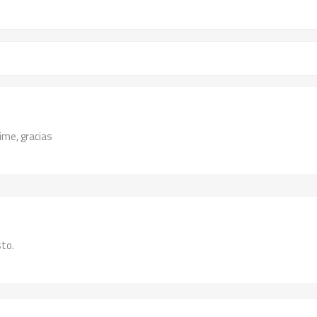
ime, gracias
sto.